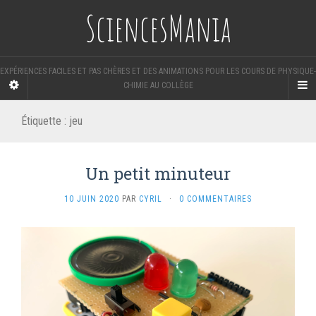
SciencesMania
EXPÉRIENCES FACILES ET PAS CHÈRES ET DES ANIMATIONS POUR LES COURS DE PHYSIQUE-
CHIMIE AU COLLÈGE
Étiquette :
jeu
Un petit minuteur
10 JUIN 2020
PAR
CYRIL
·
0 COMMENTAIRES