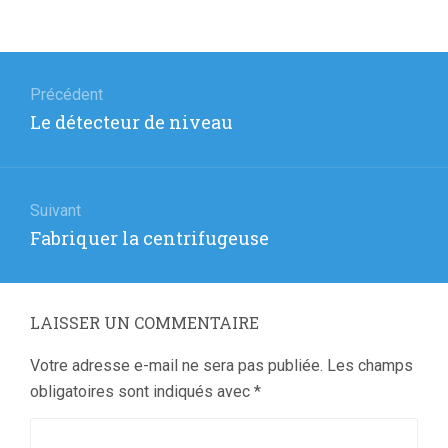
Navigation
de
Précédent
Article
Le détecteur de niveau
l’article
précédent
:
Suivant
Article
Fabriquer la centrifugeuse
suivant
:
LAISSER UN COMMENTAIRE
Votre adresse e-mail ne sera pas publiée.
Les champs
obligatoires sont indiqués avec
*