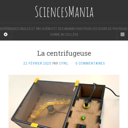
SciencesMania
EXPÉRIENCES FACILES ET PAS CHÈRES ET DES ANIMATIONS POUR LES COURS DE PHYSIQUE-
CHIMIE AU COLLÈGE
La centrifugeuse
22 FÉVRIER 2020
PAR
CYRIL
·
0 COMMENTAIRES